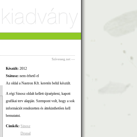
Szívesseg.net ›››
Készült:
2012
Státusz:
nem érhető el
Az oldal a Nastron Kft. keretén belül készült.
A régi Sinosz oldalt kellett újraépíteni, kapott
grafikai terv alapján. Szempont volt, hogy a sok
információt rendezetten és áttekinthetően kell
bemutatni.
Cimkék:
Sinosz
Drupal