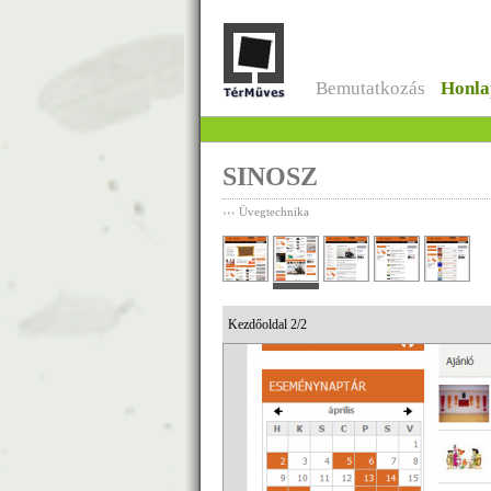
Ugrás a tartalomra
Bemutatkozás
Honla
SINOSZ
‹‹‹ Üvegtechnika
Kezdőoldal 2/2